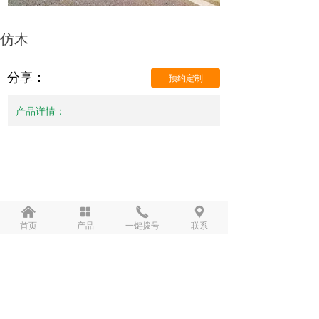
仿木
分享：
预约定制
产品详情：
낀
넒
끅
끇
首页
产品
一键拨号
联系
前一个：
无
ꄴ
后一个：
仿木
ꄲ